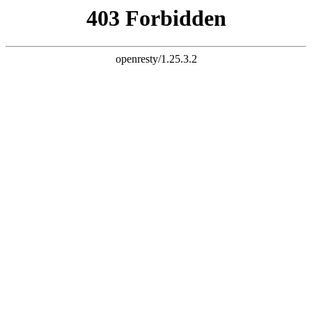
k8凯发pa直营第一品牌
您好！欢迎访问中宁县新世纪钙业有限公司网站!